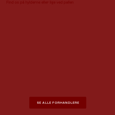
Find os på hylderne eller lige ved pallen
SE ALLE FORHANDLERE