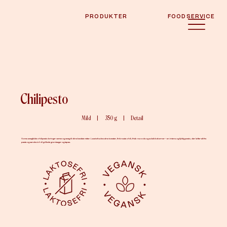
PRODUKTER
FOODSERVICE
Chilipesto
Mild
|
350 g
|
Detail
Vores smagfulde chilipesto bringer varme og smag til dine bedste retter. Lavet af solmodne tomater, finknuste chili, frisk ruccola og solsikkekerner – en intens og fyldig pesto, der løfter alt fra
pasta og sandwich til grillede grøntsager og tapas.