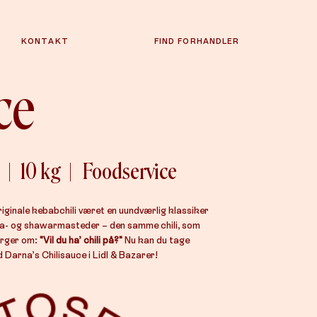
KONTAKT
FIND FORHANDLER
ce
|
10 kg
|
Foodservice
iginale kebabchili været en uundværlig klassiker
za- og shawarmasteder – den samme chili, som
ørger om:
"Vil du ha’ chili på?"
Nu kan du tage
Darna’s Chilisauce i Lidl & Bazarer!