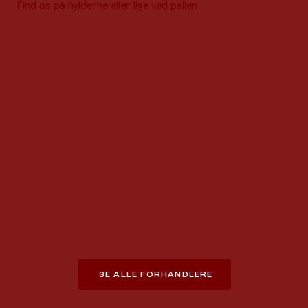
Find os på hylderne eller lige ved pallen
SE ALLE FORHANDLERE