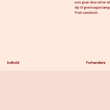
som giver dine retter e
dip til grøntsagsstænge
frisk sandwich.
Indhold
Forhandlere