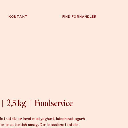
KONTAKT
FIND FORHANDLER
|
2,5 kg
|
Foodservice
e tzatziki er lavet med yoghurt, håndrevet agurk
 for en autentisk smag. Den klassiske tzatziki,