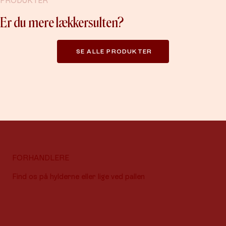
PRODUKTER
Er du mere lækkersulten?
SE ALLE PRODUKTER
FORHANDLERE
Find os på hylderne eller lige ved pallen