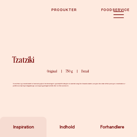
PRODUKTER
FOODSERVICE
Tzatziki
Original
|
750 g
|
Detail
Vores friske og cremede tzatziki er lavet med yoghurt, håndrevet agurk og et strejf af hvidløg for en autentisk smag. Den klassiske tzatziki, som giver dine retter et frisk pust og en cremet balance –
perfekt som dip til grøntsagsstænger, som topping på bagte kartofler eller i en frisk sandwich.
Inspiration
Indhold
Forhandlere